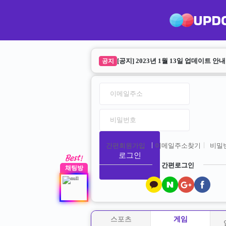
업다운 리뉴얼 안내
공지
[공지] 2023년 1월 13일 업데이트 안내
공지
간편회원가입
이메일주소찾기
비밀
로그인
간편로그인
채팅방
스포츠
게임