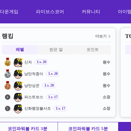
다운게임
라이브스코어
커뮤니티
아이
랭킹
T
더보기
레벨
받은 알
포인트
신자
원수
Lv. 20
낭만적중이
원수
Lv. 20
낭만상꾼
원수
Lv. 20
퍼스트보스
소장
Lv. 17
신화팸장불사조
소장
Lv. 17