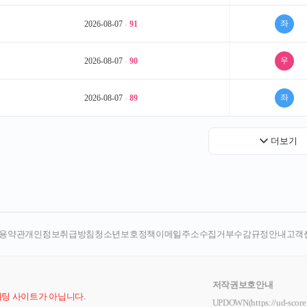
용약관
개인정보취급방침
청소년보호정책
이메일주소수집거부
수감규정안내
고객
저작권보호안내
배팅 사이트가 아닙니다.
UPDOWN(https://u