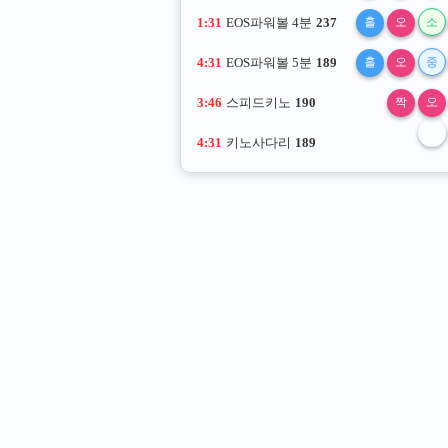
1:31
EOS파워볼 4분
237
홀
오
소
4:31
EOS파워볼 5분
189
홀
오
중
3:46
스피드키노
190
짝
오
4:31
키노사다리
189