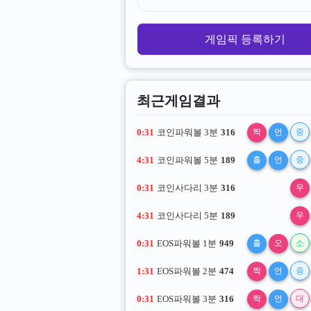
게임픽 등록하기
최근게임결과
0:31
코인파워볼 3분
316
짝
언
중
4:31
코인파워볼 5분
189
홀
언
중
0:31
코인사다리 3분
316
우
4:31
코인사다리 5분
189
우
0:31
EOS파워볼 1분
949
홀
오
소
1:31
EOS파워볼 2분
474
짝
언
중
0:31
EOS파워볼 3분
316
짝
언
대