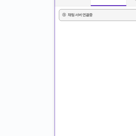
ⓢ
채팅 서버 연결중