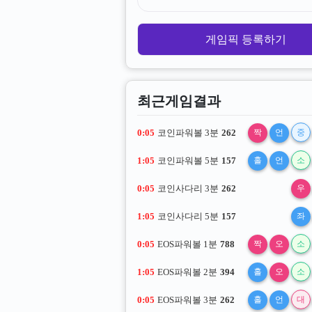
게임픽 등록하기
최근게임결과
0:04
코인파워볼 3분
262
짝
언
중
1:04
코인파워볼 5분
157
홀
언
소
0:04
코인사다리 3분
262
우
1:04
코인사다리 5분
157
좌
0:04
EOS파워볼 1분
788
짝
오
소
1:04
EOS파워볼 2분
394
홀
오
소
0:04
EOS파워볼 3분
262
홀
언
대