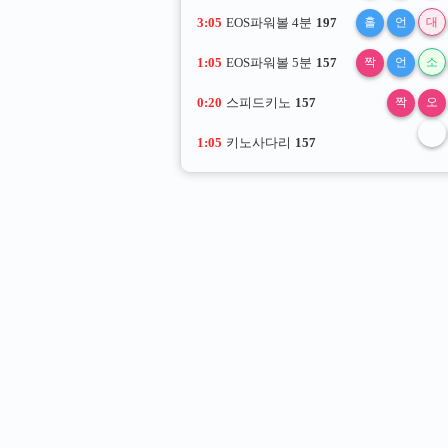
3:04
EOS파워볼 4분
197
홀
언
대
1:04
EOS파워볼 5분
157
짝
언
소
0:19
스피드키노
157
짝
오
1:04
키노사다리
157