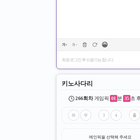
😀
회원 로그인 후 이용가능 합니다.
키노사다리
266
회차
게임픽
01
분
35
초 
메인픽을 선택해 주세요