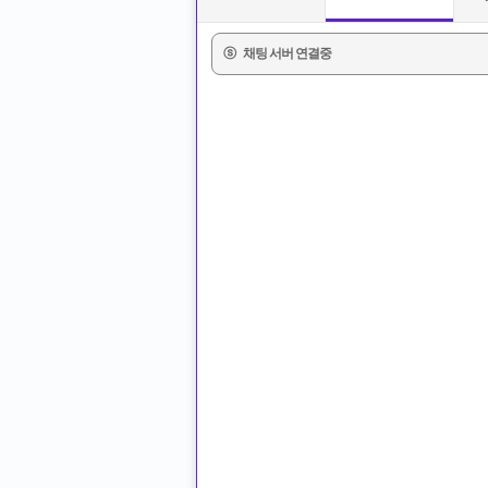
ⓢ
채팅 서버 연결중