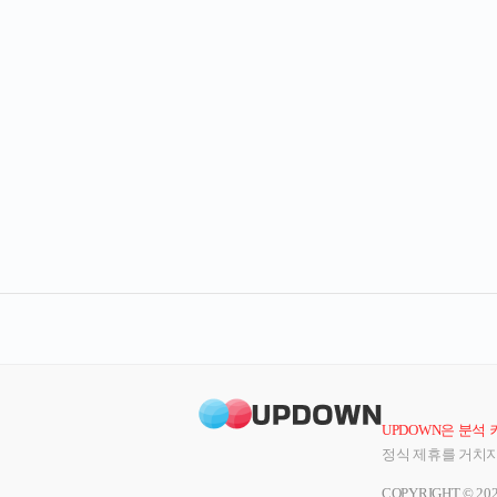
UPDOWN은 분석
정식 제휴를 거치지
COPYRIGHT © 20