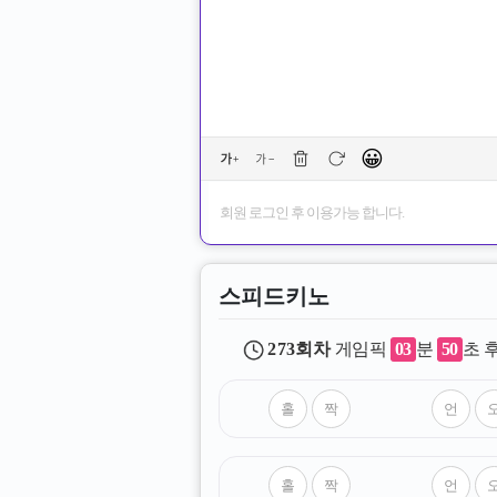
😀
회원 로그인 후 이용가능 합니다.
스피드키노
273
회차
게임픽
03
분
49
초 