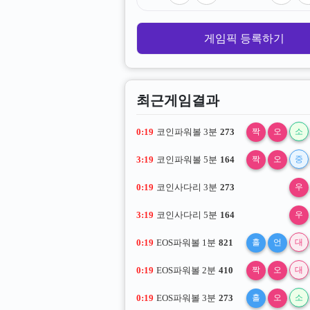
게임픽 등록하기
최근게임결과
0:18
코인파워볼 3분
273
짝
오
소
3:18
코인파워볼 5분
164
짝
오
중
0:18
코인사다리 3분
273
우
3:18
코인사다리 5분
164
우
0:18
EOS파워볼 1분
821
홀
언
대
0:18
EOS파워볼 2분
410
짝
오
대
0:18
EOS파워볼 3분
273
홀
오
소