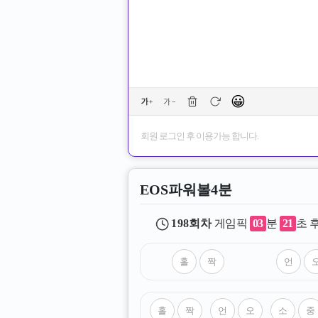
😀
회원 로그인 후 이용가능 합니다.
EOS파워볼4분
198
회차
게임픽
03
분
20
초 