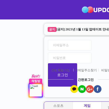
[공지] 2023년 1월 13일 업데이트 안내
공지
업다운 리뉴얼 안내
공지
간편회원가입
이메일주소찾기
비밀
로그인
간편로그인
채팅방
스포츠
게임