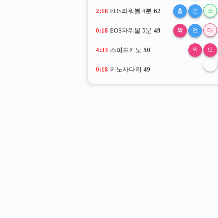
2:17
EOS파워볼 4분
62
홀
언
소
0:17
EOS파워볼 5분
49
짝
언
대
4:32
스피드키노
50
짝
오
0:17
키노사다리
49